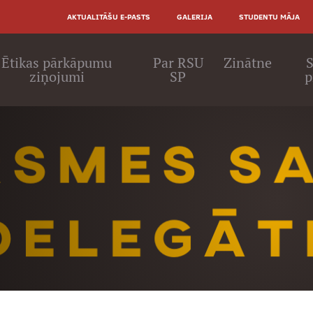
AUGŠĒJĀ
AKTUALITĀŠU E-PASTS
GALERIJA
STUDENTU MĀJA
IZVĒLNE
ā
Ētikas pārkāpumu
Par RSU
Zinātne
S
ziņojumi
SP
p