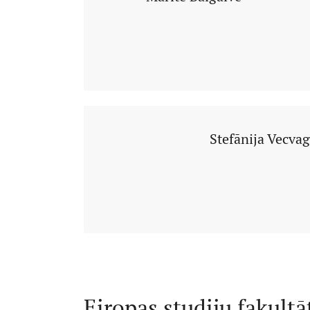
Stefānija Vecva
Eiropas studiju fakultā