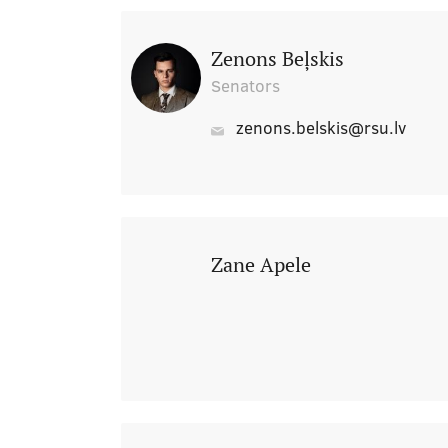
Zenons Beļskis
Senators
zenons.belskis@rsu.lv
Zane Apele