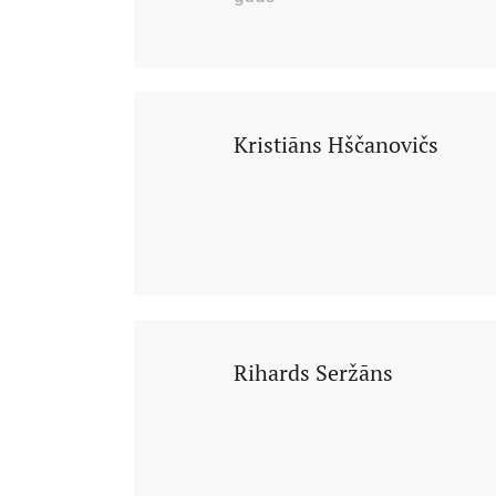
Kristiāns Hščanovičs
Rihards Seržāns