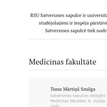
RSU Satversmes sapulce ir universit
studējošajiem ir iespēja pārstāv
Satversmes sapulcē tiek nodr
Medicīnas fakultāte
Toms Mārtiņš Smilga
Satversmes sapulces delegāts
Medicīnas fakultāte, 6. studiju
gads