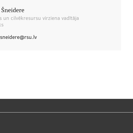
e Šneidere
 un cilvēkresursu virziena vadītāja
ks
.sneidere@rsu.lv