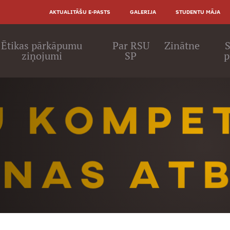
AUGŠĒJĀ
AKTUALITĀŠU E-PASTS
GALERIJA
STUDENTU MĀJA
IZVĒLNE
ā
Ētikas pārkāpumu
Par RSU
Zinātne
S
ziņojumi
SP
p