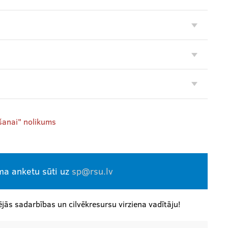
šanai" nolikums
ma anketu sūti uz
sp@rsu.lv
jās sadarbības un cilvēkresursu virziena vadītāju!