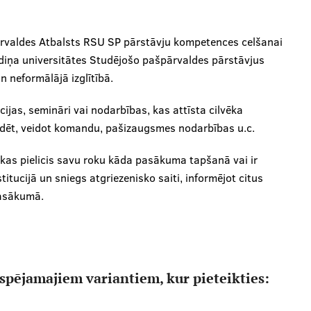
ārvaldes Atbalsts RSU SP pārstāvju kompetences celšanai
tradiņa universitātes Studējošo pašpārvaldes pārstāvjus
 neformālājā izglītībā.
ijas, semināri vai nodarbības, kas attīsta cilvēka
iedēt, veidot komandu, pašizaugsmes nodarbības u.c.
, kas pielicis savu roku kāda pasākuma tapšanā vai ir
itucijā un sniegs atgriezenisko saiti, informējot citus
pasākumā.
espējamajiem variantiem, kur pieteikties: