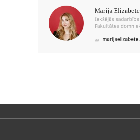
Marija Elizabet
Iekšējās sadarbības
Fakultātes domnie
marijaelizabete