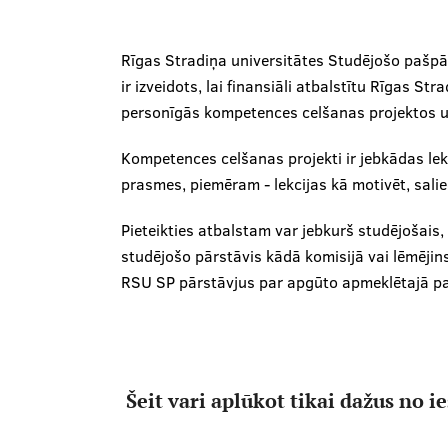
"Ctrl
+
/".
Rīgas Stradiņa universitātes Studējošo pašp
This
ir izveidots, lai finansiāli atbalstītu Rīgas S
shortcut
personīgās kompetences celšanas projektos un
activates
the
Kompetences celšanas projekti ir jebkādas lekc
screen
reader
prasmes, piemēram - lekcijas kā motivēt, sal
to
help
Pieteikties atbalstam var jebkurš studējošais
you
studējošo pārstāvis kādā komisijā vai lēmējinst
navigate
RSU SP pārstāvjus par apgūto apmeklētajā 
and
interact
with
the
content.
Šeit vari aplūkot tikai dažus no i