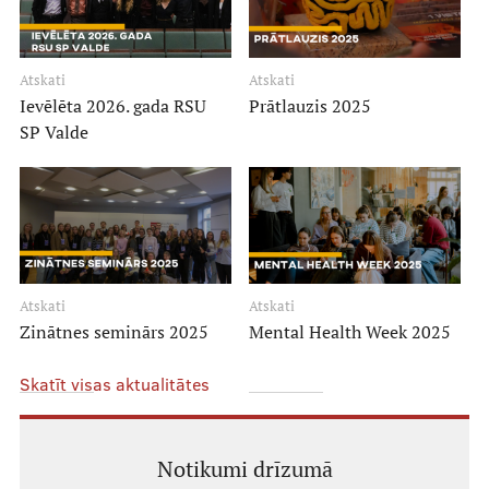
Zinātne
Atskati
Atskati
Ievēlēta 2026. gada RSU
Prātlauzis 2025
Studentu zinātniskie pulciņi
SP Valde
Atbalsts pētniecībai
Ievads pētniecībā
Projekti
Sadarbības slimnīcas
Atskati
Atskati
Zinātnes seminārs 2025
Mental Health Week 2025
Studiju process
Skatīt visas aktualitātes
Notikumi drīzumā
Pamācības un BUJ