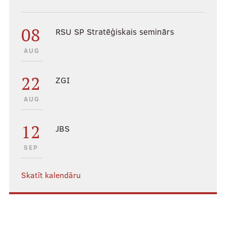
Akadēmiskā vācelīte
08
RSU SP Stratēģiskais seminārs
Stipendijas
AUG
Kontakti
22
ZGI
AUG
Valde
12
JBS
Administratori
SEP
Dienesta viesnīcu vecākie
Fakultāšu domnieku kontakti
Skatīt kalendāru
Senatori
Satversmes sapulces delegāti