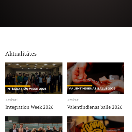
Par RSU SP
Vēsture
Aktualitātes
Saistošie dokumenti
Pasākumi
Struktūra
Aktualitātes
Atskati
Atskati
Kā iesaistīties?
Integration Week 2026
Valentīndienas balle 2026
Mēneša biedri