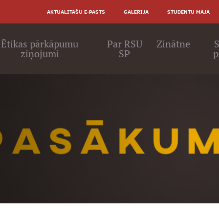
AUGŠĒJĀ
AKTUALITĀŠU E-PASTS
GALERIJA
STUDENTU MĀJA
IZVĒLNE
ā
Ētikas pārkāpumu
Par RSU
Zinātne
S
ziņojumi
SP
p