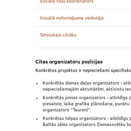
Sociālo tīklu koordinators
Vizuālā noformējuma veidotājs
Tehniskais cilvēks
Citas organizatoru pozīcijas
Konkrētos projektos ir nepieciešami specifiski
Konkrētās dienas daļas organizators - atbi
nepieciešamajām aktivitātēm, aktīvistu ies
Konkrētās jomas organizators - atbildīgs pa
piesaiste, laika grafika plānošana, punkt
organizators “Taurenī”.
Konkrētas telpas organizators - atbildīgs 
Baltās zāles organizators Ziemassvētku ba