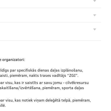
e organizatori:
ldīgs par specifiskās dienas daļas izplānošanu,
aisti, piemēram, nakts trases vadītājs “ZGI”.
r visu, kas ir saistīts ar savu jomu - cilvēkresursu
u skaitīšana/izvērtēšana, piemēram, sporta daļas
par visu, kas notiek viņam deleģētā telpā, piemēram,
llē.