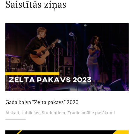
Saistītās ziņas
Par RSU SP
Vēsture
Saistošie dokumenti
Pasākumi
Struktūra
Aktualitātes
Gada balva "Zelta pakavs" 2023
Kā iesaistīties?
Atskati, Jubilejas, Studentiem, Tradicionālie pasākumi
Mēneša biedri