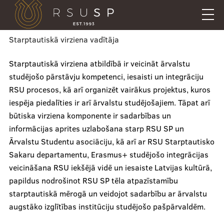
Pārlekt
uz
galveno
saturu
Starptautiskā virziena vadītāja
English
Starptautiskā virziena atbildībā ir veicināt ārvalstu
Mobile
Meklēt
Aktualitāšu e-pasts
studējošo pārstāvju kompetenci, iesaisti un integrāciju
augšējā
Galerija
RSU procesos, kā arī organizēt vairākus projektus, kuros
izvēlne
iespēja piedalīties ir arī ārvalstu studējošajiem. Tāpat arī
Studentu māja
būtiska virziena komponente ir sadarbības un
Uzdod savu jautājumu
informācijas aprites uzlabošana starp RSU SP un
Kā mūs atrast
Ārvalstu Studentu asociāciju, kā arī ar RSU Starptautisko
Sakaru departamentu, Erasmus+ studējošo integrācijas
Mobile
veicināšana RSU iekšējā vidē un iesaiste Latvijas kultūrā,
papildus nodrošinot RSU SP tēla atpazīstamību
galvenā
Veikals
starptautiskā mērogā un veidojot sadarbību ar ārvalstu
izvēlne
augstāko izglītības institūciju studējošo pašpārvaldēm.
Ētikas pārkāpumu ziņojumi