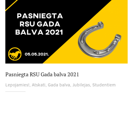
Zinātne
Studentu zinātniskie pulciņi
Atbalsts pētniecībai
Ievads pētniecībā
Projekti
Pasniegta RSU Gada balva 2021
Sadarbības slimnīcas
Lepojamies!, Atskati, Gada balva, Jubilejas, Studentiem
Studiju process
Pamācības un BUJ