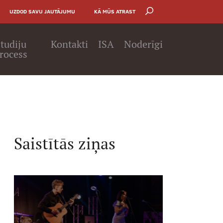
UZDOD SAVU JAUTĀJUMU
KĀ MŪS ATRAST
tudiju
Kontakti
ISA
Noderīgi
rocess
Saistītās ziņas