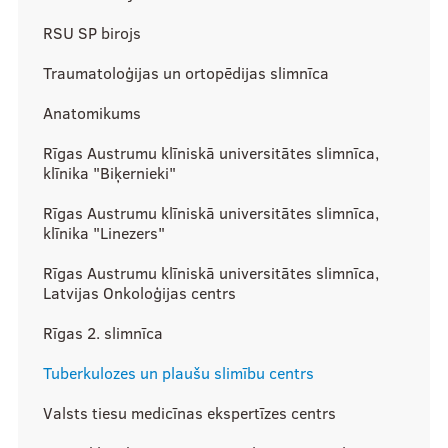
RSU SP birojs
Traumatoloģijas un ortopēdijas slimnīca
Par RSU SP
Anatomikums
Rīgas Austrumu klīniskā universitātes slimnīca,
Vēsture
klīnika "Biķernieki"
Saistošie dokumenti
Rīgas Austrumu klīniskā universitātes slimnīca,
klīnika "Linezers"
Pasākumi
Rīgas Austrumu klīniskā universitātes slimnīca,
Struktūra
Latvijas Onkoloģijas centrs
Aktualitātes
Rīgas 2. slimnīca
Kā iesaistīties?
Tuberkulozes un plaušu slimību centrs
Mēneša biedri
Valsts tiesu medicīnas ekspertīzes centrs