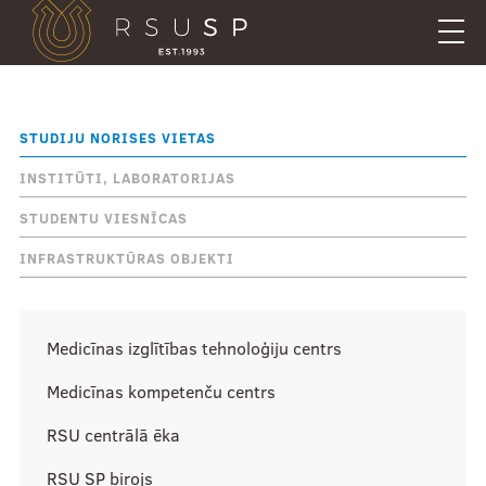
Pārlekt
uz
galveno
saturu
English
.
STUDIJU NORISES VIETAS
Mobile
Meklēt
Aktualitāšu e-pasts
augšējā
INSTITŪTI, LABORATORIJAS
Galerija
izvēlne
STUDENTU VIESNĪCAS
Studentu māja
INFRASTRUKTŪRAS OBJEKTI
Uzdod savu jautājumu
Kā mūs atrast
Medicīnas izglītības tehnoloģiju centrs
Mobile
Medicīnas kompetenču centrs
galvenā
Veikals
izvēlne
RSU centrālā ēka
RSU SP birojs
Ētikas pārkāpumu ziņojumi