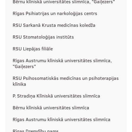
Bērnu klīniskā universitātes slimnīca, "Gaiļezers"
Zinātne
Rīgas Psihiatrijas un narkoloģijas centrs
RSU Sarkanā Krusta medicīnas koledža
Studentu zinātniskie pulciņi
RSU Stomatoloģijas institūts
Atbalsts pētniecībai
RSU Liepājas filiāle
Ievads pētniecībā
Rīgas Austrumu klīniskā universitātes slimnīca,
"Gaiļezers"
Projekti
RSU Psihosomatiskās medicīnas un psihoterapijas
Sadarbības slimnīcas
klīnika
P. Stradiņa Klīniskā universitātes slimnīca
Studiju process
Bērnu klīniskā universitātes slimnīca
Rīgas Austrumu klīniskā universitātes slimnīca
Pamācības un BUJ
Rīgas Dzemdību nams