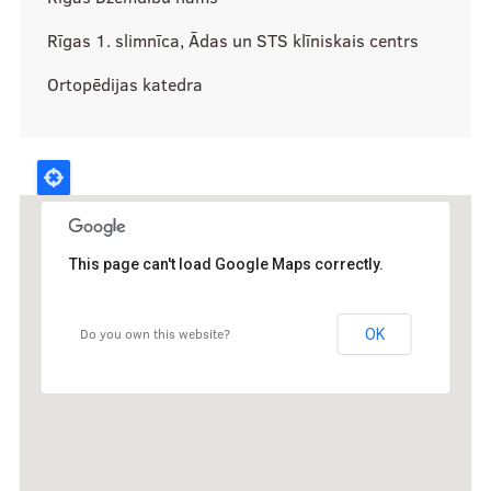
Akadēmiskā vācelīte
Rīgas 1. slimnīca, Ādas un STS klīniskais centrs
Stipendijas
Ortopēdijas katedra
Kontakti
Valde
This page can't load Google Maps correctly.
Administratori
Dienesta viesnīcu vecākie
Do you own this website?
OK
Fakultāšu domnieku kontakti
Senatori
Satversmes sapulces delegāti