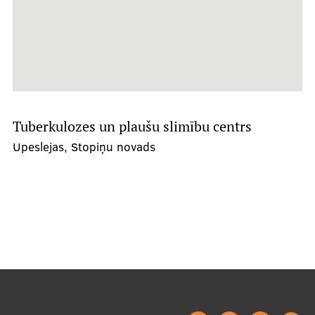
RSU SP rekvizīti
ISA
Noderīgi
Tuberkulozes un plaušu slimību centrs
Upeslejas, Stopiņu novads
Atmaksas forma
Emocionālais atbalsts
Dienesta viesnīcas
Tehniskais nodrošinājums
Biedru kompetences celšanas atbalsts