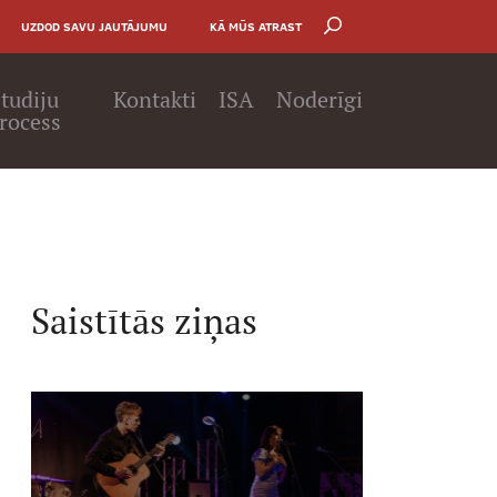
UZDOD SAVU JAUTĀJUMU
KĀ MŪS ATRAST
tudiju
Kontakti
ISA
Noderīgi
rocess
Saistītās ziņas