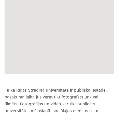
Par RSU SP
Vēsture
Saistošie dokumenti
Pasākumi
Struktūra
Aktualitātes
Tā kā Rīgas Stradiņa universitāte ir publiska iestāde,
Kā iesaistīties?
pasākuma laikā jūs varat tikt fotografēts un/ vai
Mēneša biedri
filmēts. Fotogrāfijas un video var tikt publicēts
universitātes mājaslapā, sociālajos medijos u. tml.