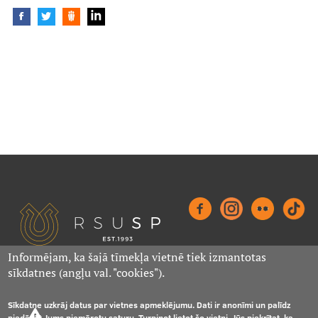
Akadēmiskā vācelīte
Stipendijas
Kontakti
Valde
Administratori
Dienesta viesnīcu vecākie
Fakultāšu domnieku kontakti
Informējam, ka šajā tīmekļa vietnē tiek izmantotas
Senatori
sīkdatnes (angļu val. "cookies").
Footer
Notikumi
Lapas karte
RSU SP Privātuma politika
Satversmes sapulces delegāti
Sīkdatne uzkrāj datus par vietnes apmeklējumu. Dati ir anonīmi un palīdz
piedāvāt Jums piemērotu saturu. Turpinot lietot šo vietni, Jūs piekrītat, ka