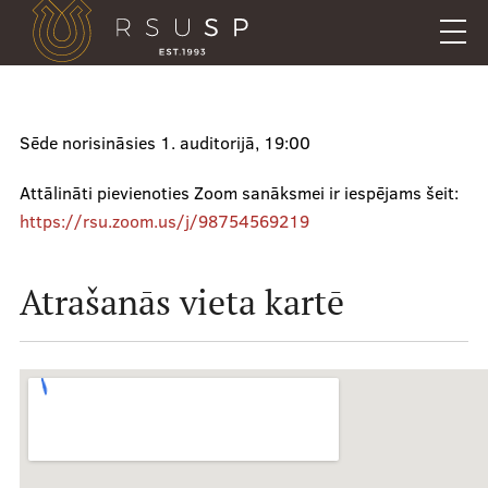
Pārlekt
uz
galveno
saturu
English
.
Mobile
Sēde norisināsies 1. auditorijā, 19:00
Meklēt
Aktualitāšu e-pasts
augšējā
Attālināti pievienoties Zoom sanāksmei ir iespējams šeit:
Galerija
izvēlne
https://rsu.zoom.us/j/98754569219
Studentu māja
Uzdod savu jautājumu
Atrašanās vieta kartē
Kā mūs atrast
Mobile
galvenā
Veikals
izvēlne
Ētikas pārkāpumu ziņojumi