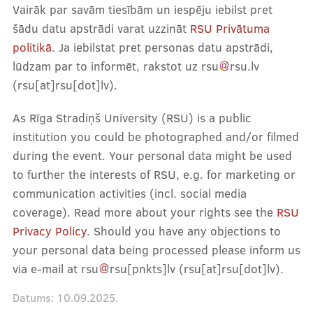
Vairāk par savām tiesībām un iespēju iebilst pret
Zinātne
šādu datu apstrādi varat uzzināt
RSU Privātuma
politikā
. Ja iebilstat pret personas datu apstrādi,
lūdzam par to informēt, rakstot uz
rsu
rsu
.
lv
Studentu zinātniskie pulciņi
(rsu[at]rsu[dot]lv)
.
Atbalsts pētniecībai
As Rīga Stradiņš University (RSU) is a public
Ievads pētniecībā
institution you could be photographed and/or filmed
during the event. Your personal data might be used
Projekti
to further the interests of RSU, e.g. for marketing or
Sadarbības slimnīcas
communication activities (incl. social media
coverage). Read more about your rights see the
RSU
Privacy Policy
. Should you have any objections to
Studiju process
your personal data being processed please inform us
via e-mail at
rsu
rsu
[pnkts]
lv
(rsu[at]rsu[dot]lv)
.
Datums:
10.09.2025.
Pamācības un BUJ