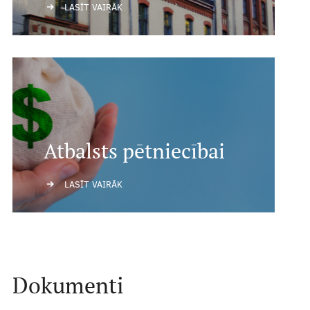
Projektu konkurss
LASĪT VAIRĀK
Atbalsts pētniecībai
LASĪT VAIRĀK
Dokumenti