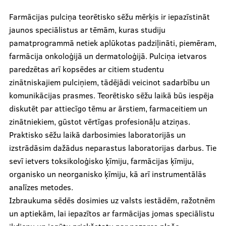
Zinātne
Farmācijas pulciņa teorētisko sēžu mērķis ir iepazīstināt
jaunos speciālistus ar tēmām, kuras studiju
pamatprogrammā netiek aplūkotas padziļināti, piemēram,
farmācija onkoloģijā un dermatoloģijā. Pulciņa ietvaros
Studentu zinātniskie pulciņi
paredzētas arī kopsēdes ar citiem studentu
Atbalsts pētniecībai
zinātniskajiem pulciņiem, tādējādi veicinot sadarbību un
komunikācijas prasmes. Teorētisko sēžu laikā būs iespēja
Ievads pētniecībā
diskutēt par attiecīgo tēmu ar ārstiem, farmaceitiem un
Projekti
zinātniekiem, gūstot vērtīgas profesionāļu atziņas.
Praktisko sēžu laikā darbosimies laboratorijās un
Sadarbības slimnīcas
izstrādāsim dažādus neparastus laboratorijas darbus. Tie
sevī ietvers toksikoloģisko ķīmiju, farmācijas ķīmiju,
organisko un neorganisko ķīmiju, kā arī instrumentālās
Studiju process
analīzes metodes.
Izbraukuma sēdēs dosimies uz valsts iestādēm, ražotnēm
un aptiekām, lai iepazītos ar farmācijas jomas speciālistu
Pamācības un BUJ