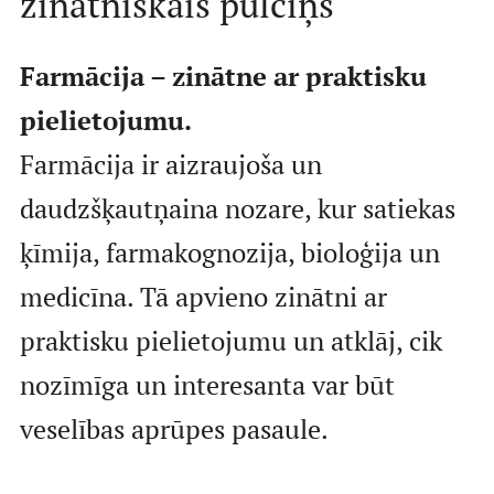
zinātniskais pulciņš
Farmācija – zinātne ar praktisku
Par RSU SP
pielietojumu.
Farmācija ir aizraujoša un
Vēsture
daudzšķautņaina nozare, kur satiekas
Saistošie dokumenti
ķīmija, farmakognozija, bioloģija un
Pasākumi
medicīna. Tā apvieno zinātni ar
Struktūra
praktisku pielietojumu un atklāj, cik
Aktualitātes
nozīmīga un interesanta var būt
Kā iesaistīties?
veselības aprūpes pasaule.
Mēneša biedri