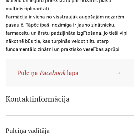
ikdienu un iegūtu priekšstatu par nozares plašo
Akadēmiskā vācelīte
multidisciplinaritāti.
Farmācija ir viena no visstraujāk augošajām nozarēm
Stipendijas
pasaulē. Tāpēc īpaši nozīmīga ir jauno zinātnieku,
farmaceitu un ārstu padziļināta izglītošana, jo tieši viņi
nākotnē būs tie, kas turpinās veidot tiltu starp
Kontakti
fundamentālo zinātni un praktisko veselības aprūpi.
Valde
Pulciņa
Facebook
lapa
Administratori
Dienesta viesnīcu vecākie
Kontaktinformācija
Fakultāšu domnieku kontakti
Senatori
Pulciņa vadītāja
Satversmes sapulces delegāti