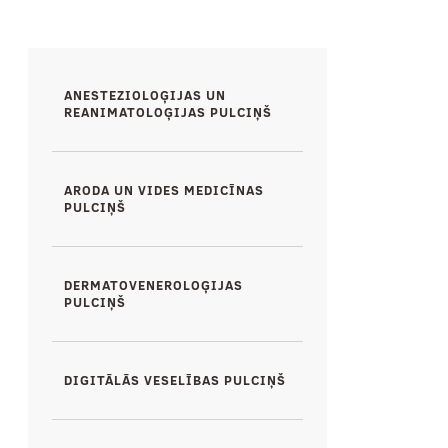
Galvenā
ANESTEZIOLOĢIJAS UN
izvēlne
REANIMATOLOĢIJAS PULCIŅŠ
ARODA UN VIDES MEDICĪNAS
PULCIŅŠ
DERMATOVENEROLOĢIJAS
PULCIŅŠ
DIGITĀLĀS VESELĪBAS PULCIŅŠ