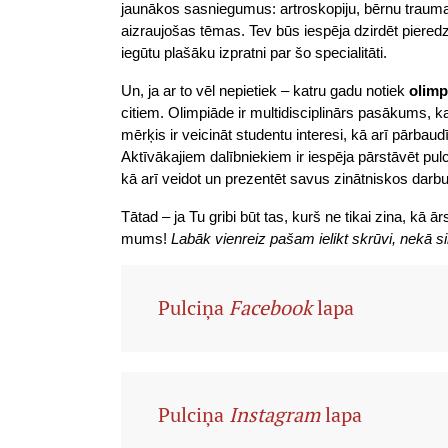
jaunākos sasniegumus: artroskopiju, bērnu traumatol
aizraujošas tēmas. Tev būs iespēja dzirdēt pieredz
iegūtu plašāku izpratni par šo specialitāti. 
Un, ja ar to vēl nepietiek – katru gadu notiek 
olimp
citiem. Olimpiāde ir multidisciplinārs pasākums, ka
mērķis ir veicināt studentu interesi, kā arī pārbau
Aktīvākajiem dalībniekiem ir iespēja pārstāvēt pu
kā arī veidot un prezentēt savus zinātniskos darbu
Tātad – ja Tu gribi būt tas, kurš ne tikai zina, kā ār
mums! 
Labāk vienreiz pašam ielikt skrūvi, nekā sim
Pulciņa
Facebook
lapa
Pulciņa
Instagram
lapa