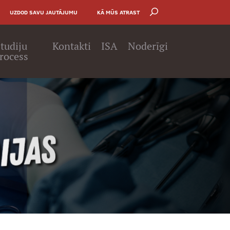
UZDOD SAVU JAUTĀJUMU
KĀ MŪS ATRAST
tudiju
Kontakti
ISA
Noderīgi
rocess