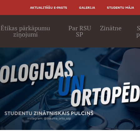
AUGŠĒJĀ
AKTUALITĀŠU E-PASTS
GALERIJA
STUDENTU MĀJA
IZVĒLNE
ā
Ētikas pārkāpumu
Par RSU
Zinātne
S
ziņojumi
SP
p