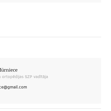
 Mūrniece
 ortopēdijas SZP vadītāja
ece@gmail.com