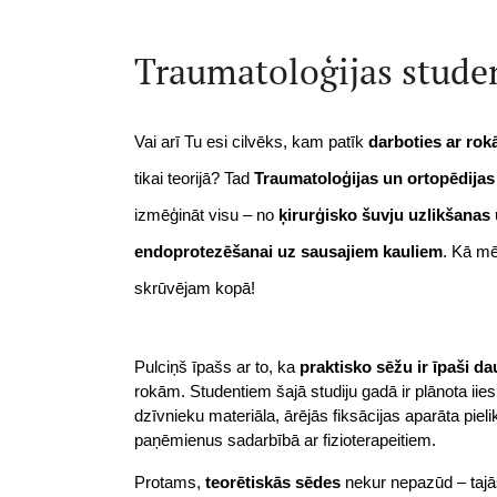
Traumatoloģijas studen
Vai arī Tu esi cilvēks, kam patīk 
darboties ar ro
tikai teorijā? Tad 
Traumatoloģijas un ortopēdijas
izmēģināt visu – no 
ķirurģisko šuvju uzlikšanas
endoprotezēšanai uz sausajiem kauliem
. Kā mē
skrūvējam kopā!
Pulciņš īpašs ar to, ka 
praktisko sēžu ir īpaši d
rokām. Studentiem šajā studiju gadā ir plānota ii
dzīvnieku materiāla, ārējās fiksācijas aparāta pieli
paņēmienus sadarbībā ar fizioterapeitiem.
Protams, 
teorētiskās sēdes
 nekur nepazūd – tajā