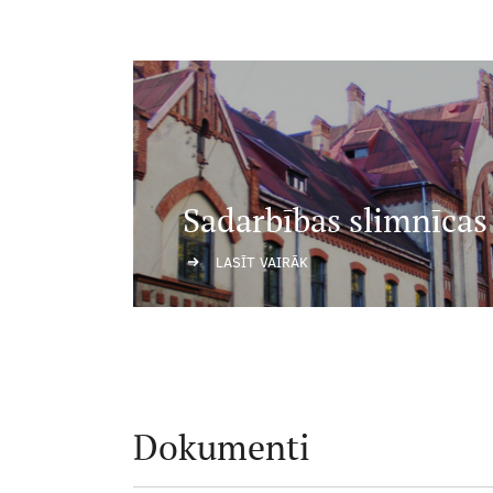
Sadarbības slimnīcas
LASĪT VAIRĀK
Dokumenti