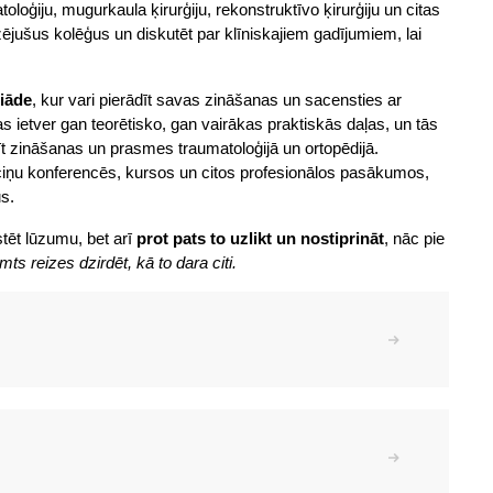
oģiju, mugurkaula ķirurģiju, rekonstruktīvo ķirurģiju un citas 
ējušus kolēģus un diskutēt par klīniskajiem gadījumiem, lai 
iāde
, kur vari pierādīt savas zināšanas un sacensties ar 
s ietver gan teorētisko, gan vairākas praktiskās daļas, un tās 
dīt zināšanas un prasmes traumatoloģijā un ortopēdijā. 
lciņu konferencēs, kursos un citos profesionālos pasākumos, 
s.
stēt lūzumu, bet arī 
prot pats to uzlikt un nostiprināt
, nāc pie 
ts reizes dzirdēt, kā to dara citi.