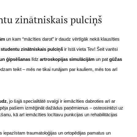
tu zinātniskais pulciņš
kām
 un kam “mācīties darot” ir daudz vērtīgāk nekā klausīties 
 studentu zinātniskais pulciņš
 ir īstā vieta Tev! Šeit varēsi 
 un ģipsēšanas
 līdz 
artroskopijas simulācijām
 un pat 
gūžas 
dzam teikt – mēs ne tikai runājam par kauliem, mēs tos arī 
audz
, jo šajā specialitātē svaīgi ir iemācīties dabroties arī ar 
espēja pašiem izmēģināt dažādus paņēmienus – osteosintēzi uz 
kšanu, kā arī iemācīties locītavu punkcijas un rehabilitācijas 
s iepazīstam traumatoloģijas un ortopēdijas pamatus un 